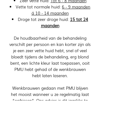
Zeer vette huid:
Tot 6 - 8 maanden
Vette tot normale huid:
6 - 9 maanden
á 10 - 14 maanden
Droge tot zeer droge huid:
15 tot 24
maanden
​De houdbaarheid van de behandeling
verschilt per persoon en kan korter zijn als
je een zeer vette huid hebt, snel of veel
bloedt tijdens de behandeling, erg blond
bent, een lichte kleur laat toepassen, ooit
PMU hebt gehad of de wenkbrauwen
hebt laten laseren.
Wenkbrauwen gedaan met PMU blijven
het mooist wanneer u ze regelmatig laat
“opfrissen”. Ons advies is dit jaarlijks te
doen. Alle andere PMU behandelingen
variëren qua vervaging. Eyeliners gaan
vaak 2 tot 8 jaar mee (afhankelijk van de
gebruikte kleur) en lip pigmentatie
meestal zo’n 2 jaar. In de prijzen van de
opfrisbehandelingen zitten geen gratis