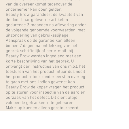
van de overeenkomst tegenover de
ondernemer kan doen gelden.
Beauty Brow garandeert de kwaliteit van
de door haar geleverde artikelen
gedurende 3 maanden na aflevering onder
de volgende genoemde voorwaarden, met
uitzondering van gebruiksslijtage.
Aanspraak op de garantie kan alleen
binnen 7 dagen na ontdekking van het
gebrek schriftelijk of per e-mail bij
Beauty Brow worden ingediend met een
korte beschrijving van het gebrek. U
ontvangt dan instructies van ons m.b.t. het
toesturen van het product. Stuur dus nooit
het product retour zonder eerst in overleg
te gaan met ons. Indien gewenst kan
Beauty Brow de koper vragen het product
op te sturen voor inspectie van de aard en
oorzaak van het defect. Dit dient altijd
voldoende gefrankeerd te gebeuren.
Make-up kunnen alleen geretourneerd
worden als ze nog niet zijn gebruikt en in
de verpakking zitten! De verzendkosten
worden alleen vergoed door Beauty Brow
als het defect valt onder garantie. Let op: