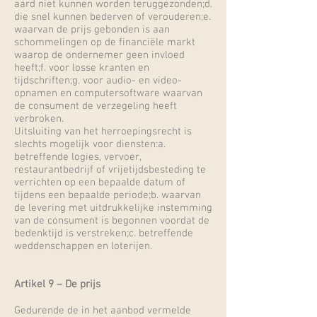
aard niet kunnen worden teruggezonden;d.
die snel kunnen bederven of verouderen;e.
waarvan de prijs gebonden is aan
schommelingen op de financiële markt
waarop de ondernemer geen invloed
heeft;f. voor losse kranten en
tijdschriften;g. voor audio- en video-
opnamen en computersoftware waarvan
de consument de verzegeling heeft
verbroken.
Uitsluiting van het herroepingsrecht is
slechts mogelijk voor diensten:a.
betreffende logies, vervoer,
restaurantbedrijf of vrijetijdsbesteding te
verrichten op een bepaalde datum of
tijdens een bepaalde periode;b. waarvan
de levering met uitdrukkelijke instemming
van de consument is begonnen voordat de
bedenktijd is verstreken;c. betreffende
weddenschappen en loterijen.
Artikel 9 – De prijs
Gedurende de in het aanbod vermelde